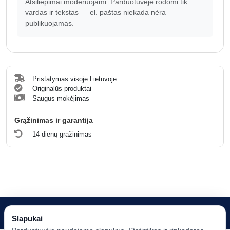
Atsiliepimai moderuojami. Parduotuvėje rodomi tik
vardas ir tekstas — el. paštas niekada nėra
publikuojamas.
Pristatymas visoje Lietuvoje
Originalūs produktai
Saugus mokėjimas
Grąžinimas ir garantija
14 dienų grąžinimas
© 2026
Vapsva Media, MB
| Visos teisės saugomos. Visi prekių ženklai
Slapukai
priklauso jų teisėtiems savininkams.