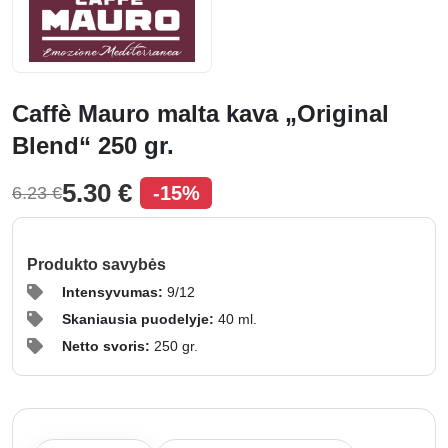
Caffè Mauro malta kava „Original
Blend“ 250 gr.
5.30 €
-15%
6.23 €
Produkto savybės
Intensyvumas:
9/12
Skaniausia puodelyje:
40 ml.
Netto svoris:
250 gr.