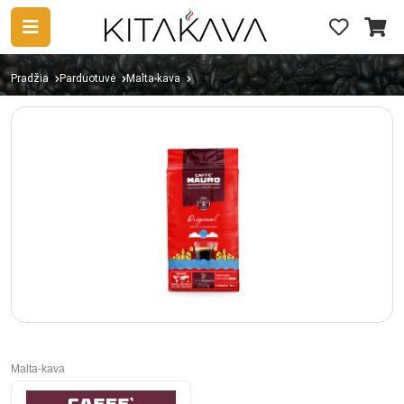
Pradžia
Parduotuvė
Malta-kava
Malta-kava