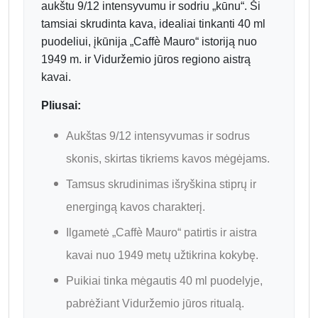
aukštu 9/12 intensyvumu ir sodriu „kūnu“. Ši
tamsiai skrudinta kava, idealiai tinkanti 40 ml
puodeliui, įkūnija „Caffè Mauro“ istoriją nuo
1949 m. ir Viduržemio jūros regiono aistrą
kavai.
Pliusai:
Aukštas 9/12 intensyvumas ir sodrus
skonis, skirtas tikriems kavos mėgėjams.
Tamsus skrudinimas išryškina stiprų ir
energingą kavos charakterį.
Ilgametė „Caffè Mauro“ patirtis ir aistra
kavai nuo 1949 metų užtikrina kokybę.
Puikiai tinka mėgautis 40 ml puodelyje,
pabrėžiant Viduržemio jūros ritualą.