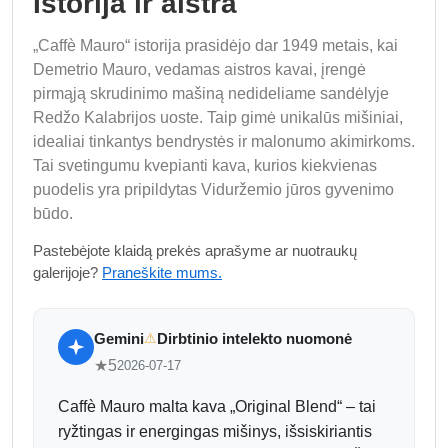
Istorija ir aistra
„Caffè Mauro“ istorija prasidėjo dar 1949 metais, kai
Demetrio Mauro, vedamas aistros kavai, įrengė
pirmąją skrudinimo mašiną nedideliame sandėlyje
Redžo Kalabrijos uoste. Taip gimė unikalūs mišiniai,
idealiai tinkantys bendrystės ir malonumo akimirkoms.
Tai svetingumu kvepianti kava, kurios kiekvienas
puodelis yra pripildytas Viduržemio jūros gyvenimo
būdo.
Pastebėjote klaidą prekės aprašyme ar nuotraukų
galerijoje?
Praneškite mums.
Gemini
Dirbtinio intelekto nuomonė
⚠
★
5
2026-07-17
Caffè Mauro malta kava „Original Blend“ – tai
ryžtingas ir energingas mišinys, išsiskiriantis