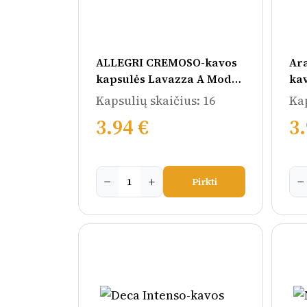
ALLEGRI CREMOSO-kavos
Ara
kapsulės Lavazza A Modo
ka
Mio aparatams
Mo
Kapsulių skaičius: 16
Kap
3.94 €
3.
−
+
−
Pirkti