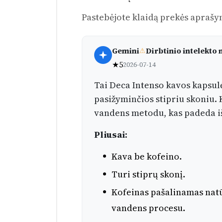
Pastebėjote klaidą prekės aprašy
Gemini
Dirbtinio intelekt
⚠
★
5
2026-07-14
Tai Deca Intenso kavos kapsulė
pasižyminčios stipriu skoniu.
vandens metodu, kas padeda išl
Pliusai:
Kava be kofeino.
Turi stiprų skonį.
Kofeinas pašalinamas nat
vandens procesu.