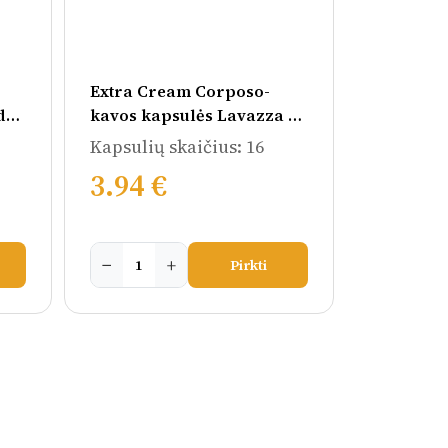
Extra Cream Corposo-
do
kavos kapsulės Lavazza A
Modo Mio aparatams
Kapsulių skaičius: 16
3.94 €
−
+
Pirkti