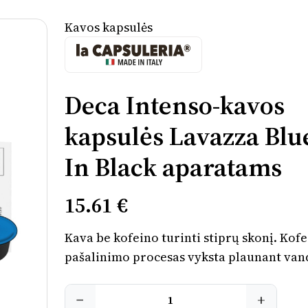
Kavos kapsulės
Deca Intenso-kavos
kapsulės Lavazza Blue
In Black aparatams
15.61 €
Kava be kofeino turinti stiprų skonį. Kof
pašalinimo procesas vyksta plaunant van
ir yra visiškai natūralus. Šis procesas leid
išlaikyti klasikinės espresso kavos skonį.
−
+