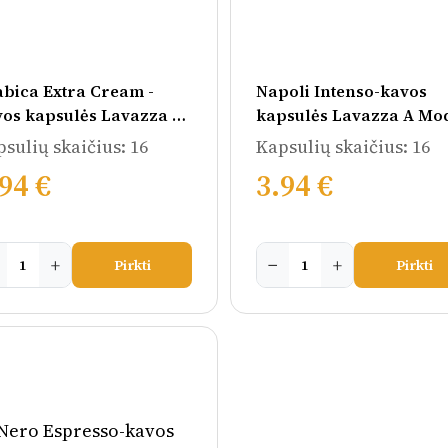
bica Extra Cream -
Napoli Intenso-kavos
vos kapsulės Lavazza A
kapsulės Lavazza A Mo
do Mio aparatams
Mio aparatams
sulių skaičius: 16
Kapsulių skaičius: 16
94 €
3.94 €
+
−
+
Pirkti
Pirkti