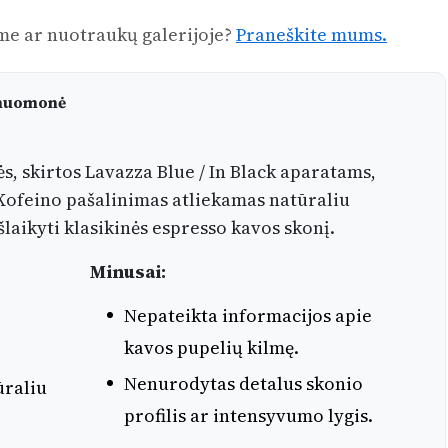
me ar nuotraukų galerijoje?
Praneškite mums.
o nuomonė
s, skirtos Lavazza Blue / In Black aparatams,
 Kofeino pašalinimas atliekamas natūraliu
aikyti klasikinės espresso kavos skonį.
Minusai:
Nepateikta informacijos apie
kavos pupelių kilmę.
Nenurodytas detalus skonio
ūraliu
profilis ar intensyvumo lygis.