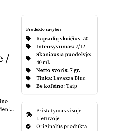
Produkto savybės
Kapsulių skaičius:
50
Intensyvumas:
7/12
 /
Skaniausia puodelyje:
40 ml.
Netto svoris:
7 gr.
Tinka:
Lavazza Blue
Be kofeino:
Taip
eino
deniu
Pristatymas visoje
žia
Lietuvoje
Originalūs produktai