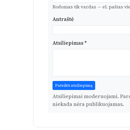
Rodomas tik vardas — el. paštas v
Antraštė
Atsiliepimas *
Pateikti atsiliepimą
Atsiliepimai moderuojami. Pardu
niekada nėra publikuojamas.